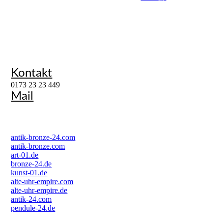
Kontakt
0173 23 23 449
Mail
antik-bronze-24.com
antik-bronze.com
art-01.de
bronze-24.de
kunst-01.de
alte-uhr-empire.com
alte-uhr-empire.de
antik-24.com
pendule-24.de